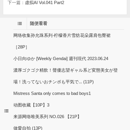
下一篇：
虚拟AI Vol.041 Part2
随便看看
网络收集孙允珠系列-柠檬香片雪纺花朵露肩包臀裙
［28P］
小日向ゆか [Weekly Gendai] 週刊現代 2023.06.24
濃厚ゴクゴク精飲！聲優志望ギャル系ど変態美女が登
場！洗ってないおチンポも平気で... (11P)
Mistress Santa only comes to bad boys1
动图收藏【10P】3
来源网络唯美系列 NO.026 【21P】
做愛自拍 (13P)